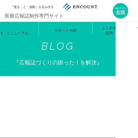
「驚き」と「感動」を生み出す
医療広報誌制作専門サイト
START /
FAQ
SUPPORT
ENEWAL
よくある
サポート内容
刊・リニューアル
質問
BLOG
『広報誌づくりの困った！を解決』