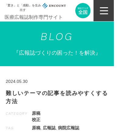
「驚き」と「感動」を生み
出す
医療広報誌制作専門サイト
BLOG
『広報誌づくりの困った！を解決』
2024.05.30
難しいテーマの記事を読みやすくする
方法
原稿
CATEGORY
校正
原稿
,
広報誌
,
病院広報誌
TAG