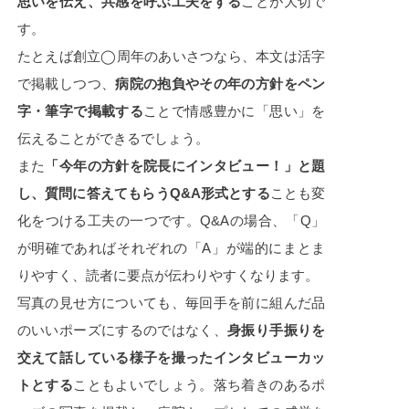
思いを伝え、共感を呼ぶ工夫をする
ことが大切で
す。
たとえば創立◯周年のあいさつなら、本文は活字
で掲載しつつ、
病院の抱負やその年の方針をペン
字・筆字で掲載する
ことで情感豊かに「思い」を
伝えることができるでしょう。
また
「今年の方針を院長にインタビュー！」と題
し、質問に答えてもらうQ&A形式とする
ことも変
化をつける工夫の一つです。Q&Aの場合、「Q」
が明確であればそれぞれの「A」が端的にまとま
りやすく、読者に要点が伝わりやすくなります。
写真の見せ方についても、毎回手を前に組んだ品
のいいポーズにするのではなく、
身振り手振りを
交えて話している様子を撮ったインタビューカッ
トとする
こともよいでしょう。落ち着きのあるポ