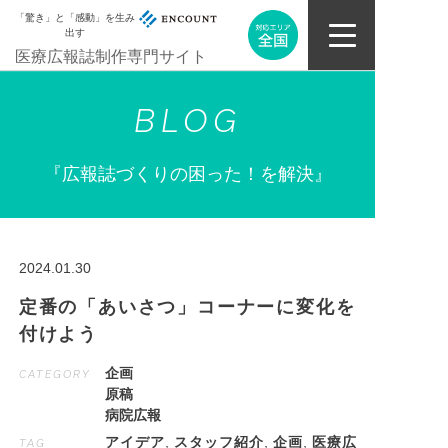
「驚き」と「感動」を生み
出す
医療広報誌制作専門サイト
BLOG
『広報誌づくりの困った！を解決』
2024.01.30
定番の「あいさつ」コーナーに変化を
付けよう
企画
CATEGORY
原稿
病院広報
アイデア
,
スタッフ紹介
,
企画
,
医療広
TAG